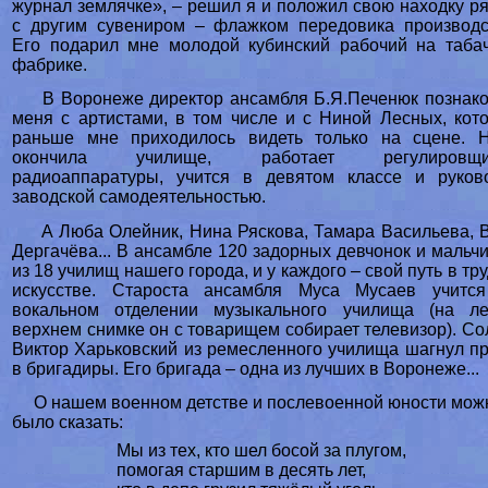
журнал землячке», – решил я и положил свою находку р
с другим сувениром – флажком передовика производс
Его подарил мне молодой кубинский рабочий на таба
фабрике.
В Воронеже директор ансамбля Б.Я.Печенюк познак
меня с артистами, в том числе и с Ниной Лесных, кот
раньше мне приходилось видеть только на сцене. 
окончила училище, работает регулировщи
радиоаппаратуры, учится в девятом классе и руков
заводской самодеятельностью.
А Люба Олейник, Нина Ряскова, Тамара Васильева, 
Дергачёва... В ансамбле 120 задорных девчонок и мальч
из 18 училищ нашего города, и у каждого – свой путь в тру
искусстве. Староста ансамбля Муса Мусаев учитс
вокальном отделении музыкального училища (на л
верхнем снимке он с товарищем собирает телевизор). Со
Виктор Харьковский из ремесленного училища шагнул п
в бригадиры. Его бригада – одна из лучших в Воронеже.
О нашем военном детстве и послевоенной юности мож
было сказать:
Мы из тех, кто шел босой за плугом,
помогая старшим в десять лет,