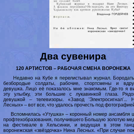
Два сувенира
120 АРТИСТОВ – РАБОЧАЯ СМЕНА ВОРОНЕЖА
Недавно на Кубе я перелистывал журнал. Бородат
безбородые солдаты, рабочие, спортсмены и вдр
девушка. Лицо её показалось мне знакомым. Где-то я в
эту улыбку, эти большие с лукавинкой глаза. Ряд
девушкой – телевизоры. «Завод 'Электросигнал'... 
Лесных» – вот все, что удалось прочесть под фотографие
Вспомнилась «Утушка» – коронный номер ансамбля 
профтехобразования, получившего Большую золотую ме
на фестивале в Хельсинки, и ведущая в этом тан
воронежская «звёздочка» Нина Лесных. «При случае по