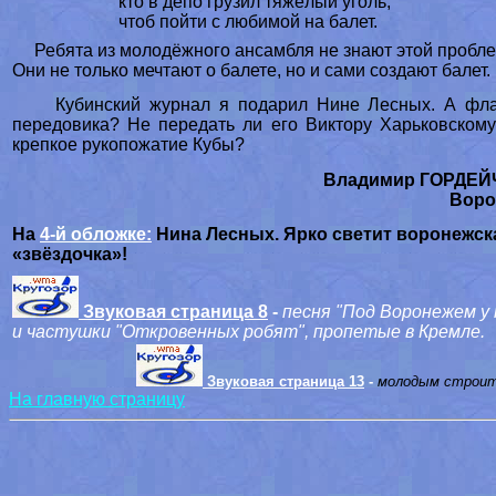
кто в депо грузил тяжёлый уголь,
чтоб пойти с любимой на балет.
Ребята из молодёжного ансамбля не знают этой пробл
Они не только мечтают о балете, но и сами создают балет.
Кубинский журнал я подарил Нине Лесных. А фл
передовика? Не передать ли его Виктору Харьковскому
крепкое рукопожатие Кубы?
Владимир ГОРДЕЙ
Воро
На
4-й обложке:
Нина Лесных. Ярко светит воронежск
«звёздочка»!
Звуковая страница 8
-
песня "Под Воронежем у 
и частушки "Откровенных робят", пропетые в Кремле.
Звуковая страница 13
-
м
олодым строите
На главную страницу