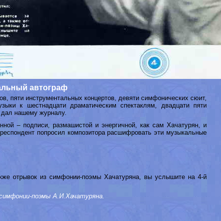
льный автограф
в, пяти инструментальных концертов, девяти симфонических сюит,
узыки к шестнадцати драматическим спектаклям, двадцати пяти
н дал нашему журналу.
ой – подписи, размашистой и энергичной, как сам Хачатурян, и
рреспондент попросил композитора расшифровать эти музыкальные
же отрывок из симфонии-поэмы Хачатуряна, вы услышите на 4-й
симфонии-поэмы А.И.Хачатуряна.