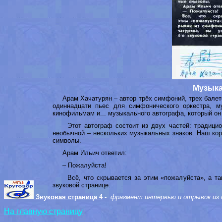
Музыка
Арам Хачатурян – автор трёх симфоний, трех балето
одиннадцати пьес для симфонического оркестра, м
кинофильмам и... музыкального автографа, который о
Этот автограф состоит из двух частей: традиционн
необычной – нескольких музыкальных знаков. Наш ко
символы.
Арам Ильич ответил:
– Пожалуйста!
Всё, что скрывается за этим «пожалуйста», а так
звуковой странице.
Звуковая страница 4
-
фрагмент интервью и отрывок из 
На главную страницу