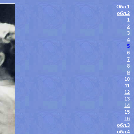
Обл.1
обл.2
1
2
3
4
5
6
7
8
9
10
11
12
13
14
15
16
обл.3
обл.4