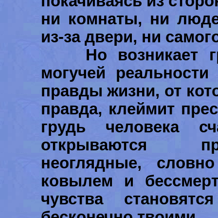
покачиваясь из сторо
ни комнаты, ни люде
из-за двери, ни самог
Но возникает гра
могучей реальности
правды жизни, от кото
правда, клеймит пре
грудь человека с
открываются пр
неоглядные, словн
ковылем и бессмерт
чувства становятс
бесконечно твоими.