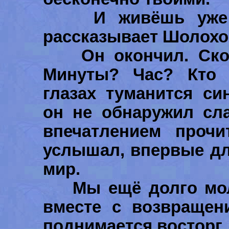
И живёшь уже в 
рассказывает Шолохов
Он окончил. Сколь
Минуты? Час? Кто з
глазах туманится си
он не обнаружил сл
впечатлением прочи
услышал, впервые дл
мир.
Мы ещё долго молч
вместе с возвращен
поднимается восторг.