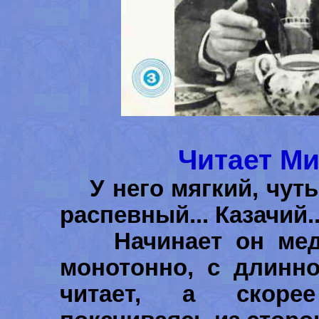
Читает М
У него мягкий, чуть
распевный... Казачий..
Начинает он медле
монотонно, с длинн
читает, а скорее