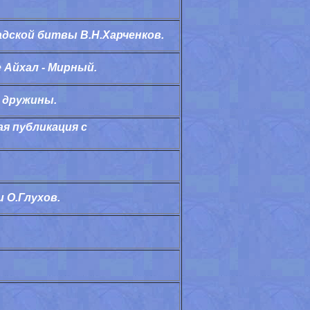
адской битвы В.Н.Харченков.
 Айхал - Мирный.
й дружины.
я публикация с
 О.Глухов.