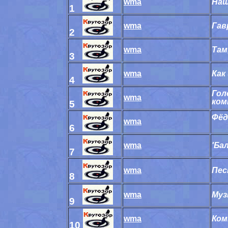
wma
Наш
1
wma
Гав
2
wma
Там
3
wma
Как
4
Гол
wma
ком
5
Фёд
wma
6
wma
'Ба
7
wma
Пес
8
wma
Муз
9
wma
Ком
10