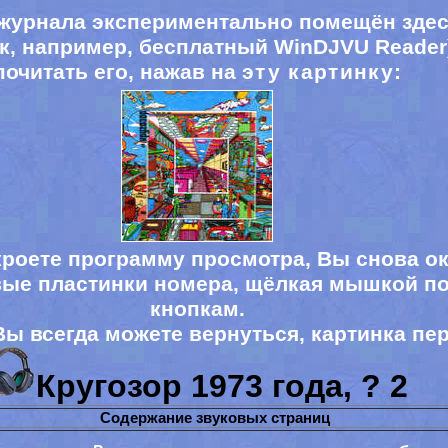
 журнала экспериментально помещён зде
к, например, бесплатный
WinDJVU Reader
почитать его, нажав на
эту картинку
:
кроете программу просмотра, Вы снова ок
вые пластинки номера, щёлкая мышкой п
кнопкам.
Вы всегда можете вернуться, картинка пе
Кругозор 197
3
года, ?
2
Содержание звуковых страниц