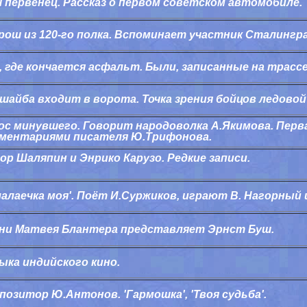
 первенец. Рассказ о первом советском автомобиле.
рош из 120-го полка. Вспоминает участник Сталингр
, где кончается асфальт. Были, записанные на трассе
 шайба входит в ворота. Точка зрения бойцов ледово
ос минувшего. Говорит народоволка А.Якимова. Перва
ментариями писателя Ю.Трифонова.
ор Шаляпин и Энрико Карузо. Редкие записи.
лалаечка моя'. Поёт И.Суржиков, играют В. Нагорный и
ни Матвея Блантера представляет Эрнст Буш.
ыка индийского кино.
позитор Ю.Антонов. 'Гармошка', 'Твоя судьба'.